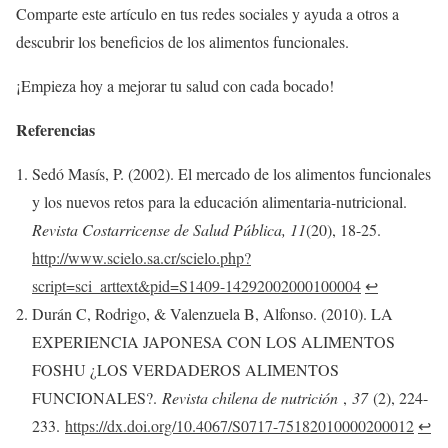
Comparte este artículo en tus redes sociales y ayuda a otros a
descubrir los beneficios de los alimentos funcionales.
¡Empieza hoy a mejorar tu salud con cada bocado!
Referencias
Sedó Masís, P. (2002). El mercado de los alimentos funcionales
y los nuevos retos para la educación alimentaria-nutricional.
Revista Costarricense de Salud Pública, 11
(20), 18-25.
http://www.scielo.sa.cr/scielo.php?
script=sci_arttext&pid=S1409-14292002000100004
↩︎
Durán C, Rodrigo, & Valenzuela B, Alfonso. (2010). LA
EXPERIENCIA JAPONESA CON LOS ALIMENTOS
FOSHU ¿LOS VERDADEROS ALIMENTOS
FUNCIONALES?.
Revista chilena de nutrición
,
37
(2), 224-
233.
https://dx.doi.org/10.4067/S0717-75182010000200012
↩︎