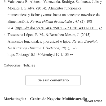
Valenzuela B, Alfonso, Valenzuela, Rodrigo, Sanhueza, Julio y
Morales I, Gladys. (2014). Alimentos funcionales,
nutracéuticos y foshu: ¿vamos hacia un concepto novedoso de
alimentación?.
Revista chilena de nutrición
,
41
(2), 198-
204.
https://dx.doi.org/10.4067/S0717-75182014000200011
↩︎
Trescastro-López, E. M., & Bernabeu-Mestre, J. (2015).
Alimentos funcionales: ¿necesidad o lujo?.
Revista Española
De Nutrición Humana Y Dietética
,
19
(1), 1–3.
https://doi.org/10.14306/renhyd.19.1.153
↩︎
Categorías:
Noticias
Deja un comentario
Marketingdar – Centro de Negocios Multidesarrollo
Volver arriba